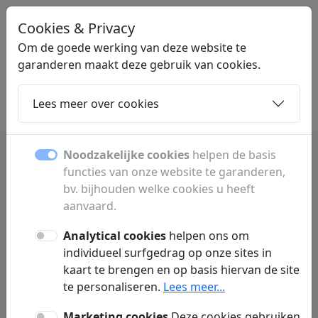
Cookies & Privacy
LINKZOEKEN
.BE
Om de goede werking van deze website te
garanderen maakt deze gebruik van cookies.
Lees meer over cookies
Home
Dochters
Artikelen
Contact
Noodzakelijke cookies
helpen de basis
functies van onze website te garanderen,
Veelgestelde vragen
bv. bijhouden welke cookies u heeft
aanvaard.
Adverteren
Linkruil
Analytical cookies
helpen ons om
individueel surfgedrag op onze sites in
kaart te brengen en op basis hiervan de site
Welke advertentiemogelijkheden
Q:
bieden jullie aan?
te personaliseren.
Lees meer...
Marketing cookies
Deze cookies gebruiken